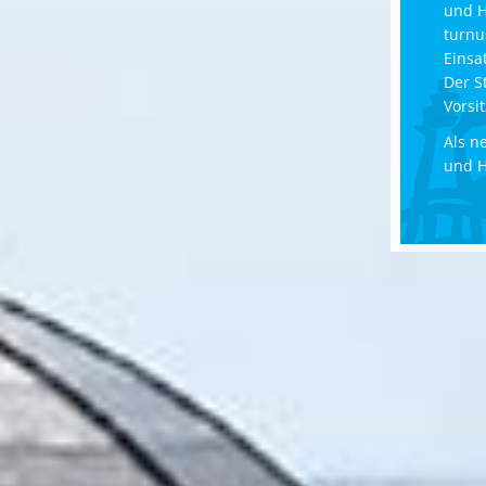
und H
turnu
Einsat
Der S
Vorsi
Als n
und H